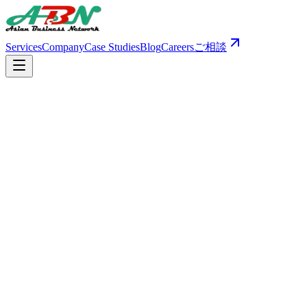
Services
Company
Case Studies
Blog
Careers
ご相談
Office