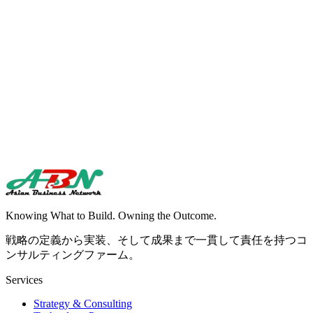
Tokyo, Japan
名前
*
名
ールアドレス
*
問い合わせ種別
*
ッセージ
*
談を送信する
Knowing What to Build. Owning the Outcome.
戦略の定義から実装、そして成果まで一貫して責任を持つコ
ンサルティングファーム。
Services
Strategy & Consulting