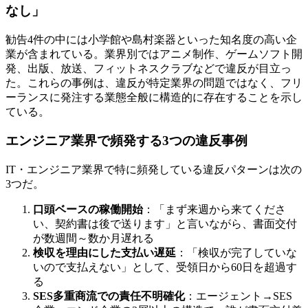
なし」
勧告4件の中には小学館や島村楽器といった知名度の高い企
業が含まれている。業界別ではアニメ制作、ゲームソフト開
発、出版、放送、フィットネスクラブなどで違反が目立っ
た。これらの事例は、違反が特定業界の問題ではなく、フリ
ーランスに発注する業態全般に構造的に存在することを示し
ている。
エンジニア業界で頻発する3つの違反事例
IT・エンジニア業界で特に頻発している違反パターンは次の
3つだ。
口頭ベースの稼働開始
：「まず来週から来てくださ
い、契約書は後で送ります」と言いながら、書面交付
が数週間～数か月遅れる
検収を理由にした支払い遅延
：「検収が完了していな
いので支払えない」として、受領日から60日を超過す
る
SES多重商流での責任不明確化
：エージェント→SES