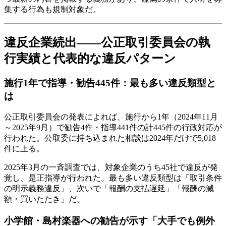
集する行為も規制対象だ。
違反企業続出――公正取引委員会の執
行実績と代表的な違反パターン
施行1年で指導・勧告445件：最も多い違反類型と
は
公正取引委員会の発表によれば、施行から1年（2024年11月
～2025年9月）で勧告4件・指導441件の計445件の行政対応が
行われた。公取委に持ち込まれた相談は2024年だけで5,018
件に上る。
2025年3月の一斉調査では、対象企業のうち45社で違反が発
覚し、是正指導が行われた。最も多い違反類型は「取引条件
の明示義務違反」、次いで「報酬の支払遅延」「報酬の減
額・買いたたき」だ。
小学館・島村楽器への勧告が示す「大手でも例外