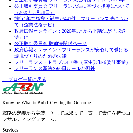
公正取引委員会 フリーランス法に基づく指導について
（2025年3月28日）
施行1年で指導・勧告が445件、フリーランス法につい
て（企業法務ナビ）
政府広報オンライン：2026年1月から下請法が「取適
法」に
公正取引委員会 取適法関係ページ
政府広報オンライン：フリーランスが安心して働ける
環境づくりのための法律
フリーランス・トラブル110番（厚生労働省委託事業）
フリーランス新法の60日ルールと例外
← ブログ一覧に戻る
Knowing What to Build. Owning the Outcome.
戦略の定義から実装、そして成果まで一貫して責任を持つコ
ンサルティングファーム。
Services