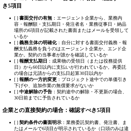
き5項目
[ ]
書面交付の有無
：エージェント企業から、業務内
容・報酬額・支払期日・発注者名・業務従事日・納品
場所の6項目が記載された書面またはメールを受領して
いるか
[ ]
義務主体の明確化
：自分に対する書面交付義務・報
酬支払義務を負うのはエージェント企業か、エンド企
業か。契約の当事者が誰かを確認しているか
[ ]
報酬支払期日
：成果物の受領日（または役務提供
日）から60日以内に支払いが行われているか。再委託
の場合は元請からの支払日起算30日以内か
[ ]
報酬の一方的変更
：プロジェクト途中での単価引き
下げや、追加作業の無償要求がないか
[ ]
中途解除の予告
：契約途中の解除・不更新の場合、
30日前までに予告されているか
企業との直接契約の場合：確認すべき5項目
[ ]
契約条件の書面明示
：業務委託契約書、発注書、ま
たはメールで6項目が明示されているか（口頭のみは違