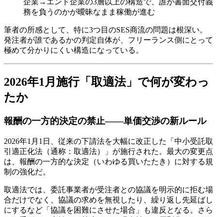
企業→エンド企業の3層以上の構造で、誰が書面交付義
務を負うのかが曖昧なまま稼働が進む
筆者の所感として、特に3つ目のSES商流の問題は根深い。
発注者が誰であるかの判定自体が、フリーランス側にとって
極めて分かりにくい構造になっている。
2026年1月施行「取適法」で何が変わっ
たか
報酬の一方的決定の禁止――単価交渉の新ルール
2026年1月1日、従来の下請法を大幅に改正した「中小受託取
引適正化法（通称：取適法）」が施行された。最大の変更点
は、報酬の一方的な決定（いわゆる買いたたき）に対する規
制の強化だ。
取適法では、委託事業者が受注者との協議を明示的に拒む場
合だけでなく、協議の求めを無視したり、繰り返し先延ばし
にするなど「協議を困難にさせた場合」も違反となる。さら