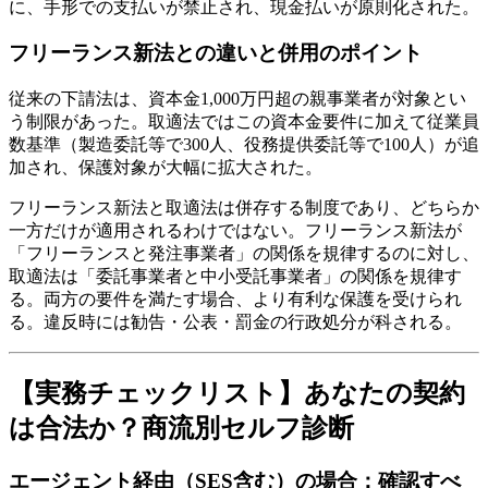
に、手形での支払いが禁止され、現金払いが原則化された。
フリーランス新法との違いと併用のポイント
従来の下請法は、資本金1,000万円超の親事業者が対象とい
う制限があった。取適法ではこの資本金要件に加えて従業員
数基準（製造委託等で300人、役務提供委託等で100人）が追
加され、保護対象が大幅に拡大された。
フリーランス新法と取適法は併存する制度であり、どちらか
一方だけが適用されるわけではない。フリーランス新法が
「フリーランスと発注事業者」の関係を規律するのに対し、
取適法は「委託事業者と中小受託事業者」の関係を規律す
る。両方の要件を満たす場合、より有利な保護を受けられ
る。違反時には勧告・公表・罰金の行政処分が科される。
【実務チェックリスト】あなたの契約
は合法か？商流別セルフ診断
エージェント経由（SES含む）の場合：確認すべ