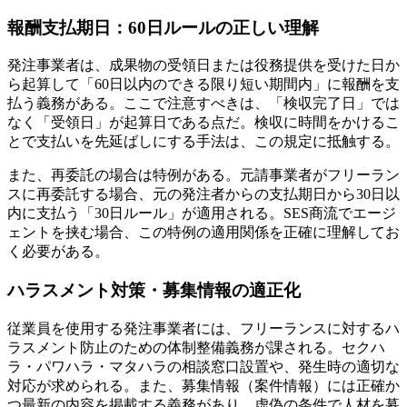
報酬支払期日：60日ルールの正しい理解
発注事業者は、成果物の受領日または役務提供を受けた日か
ら起算して「60日以内のできる限り短い期間内」に報酬を支
払う義務がある。ここで注意すべきは、「検収完了日」では
なく「受領日」が起算日である点だ。検収に時間をかけるこ
とで支払いを先延ばしにする手法は、この規定に抵触する。
また、再委託の場合は特例がある。元請事業者がフリーラン
スに再委託する場合、元の発注者からの支払期日から30日以
内に支払う「30日ルール」が適用される。SES商流でエージ
ェントを挟む場合、この特例の適用関係を正確に理解してお
く必要がある。
ハラスメント対策・募集情報の適正化
従業員を使用する発注事業者には、フリーランスに対するハ
ラスメント防止のための体制整備義務が課される。セクハ
ラ・パワハラ・マタハラの相談窓口設置や、発生時の適切な
対応が求められる。また、募集情報（案件情報）には正確か
つ最新の内容を掲載する義務があり、虚偽の条件で人材を募