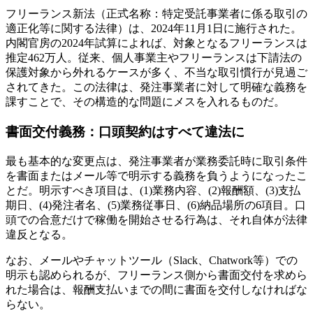
フリーランス新法（正式名称：特定受託事業者に係る取引の
適正化等に関する法律）は、2024年11月1日に施行された。
内閣官房の2024年試算によれば、対象となるフリーランスは
推定462万人。従来、個人事業主やフリーランスは下請法の
保護対象から外れるケースが多く、不当な取引慣行が見過ご
されてきた。この法律は、発注事業者に対して明確な義務を
課すことで、その構造的な問題にメスを入れるものだ。
書面交付義務：口頭契約はすべて違法に
最も基本的な変更点は、発注事業者が業務委託時に取引条件
を書面またはメール等で明示する義務を負うようになったこ
とだ。明示すべき項目は、(1)業務内容、(2)報酬額、(3)支払
期日、(4)発注者名、(5)業務従事日、(6)納品場所の6項目。口
頭での合意だけで稼働を開始させる行為は、それ自体が法律
違反となる。
なお、メールやチャットツール（Slack、Chatwork等）での
明示も認められるが、フリーランス側から書面交付を求めら
れた場合は、報酬支払いまでの間に書面を交付しなければな
らない。