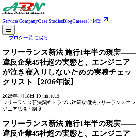
Services
Company
Case Studies
Blog
Careers
ご相談
← ブログ一覧に戻る
フリーランス新法 施行1年半の現実――
違反企業45社超の実態と、エンジニア
が泣き寝入りしないための実務チェッ
クリスト【2026年版】
2026年4月18日
·
19 min read
フリーランス新法
契約トラブル対策
取適法
フリーランスエン
ジニア
法律・制度
フリーランス新法 施行1年半の現実――
違反企業45社超の実態と、エンジニア