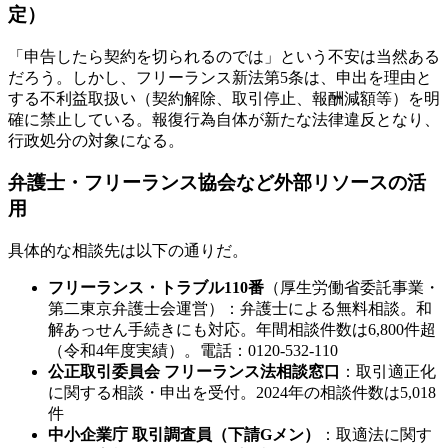
定）
「申告したら契約を切られるのでは」という不安は当然ある
だろう。しかし、フリーランス新法第5条は、申出を理由と
する不利益取扱い（契約解除、取引停止、報酬減額等）を明
確に禁止している。報復行為自体が新たな法律違反となり、
行政処分の対象になる。
弁護士・フリーランス協会など外部リソースの活
用
具体的な相談先は以下の通りだ。
フリーランス・トラブル110番
（厚生労働省委託事業・
第二東京弁護士会運営）：弁護士による無料相談。和
解あっせん手続きにも対応。年間相談件数は6,800件超
（令和4年度実績）。電話：0120-532-110
公正取引委員会 フリーランス法相談窓口
：取引適正化
に関する相談・申出を受付。2024年の相談件数は5,018
件
中小企業庁 取引調査員（下請Gメン）
：取適法に関す