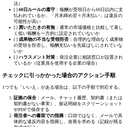
法）
[ ]
60日ルールの遵守
：報酬が受領日から60日以内に支
払われているか。「月末締め翌々月末払い」は違反の
可能性が高い
[ ]
買いたたきの有無
：通常の市場価格と比較して著し
く低い報酬を一方的に設定されていないか
[ ]
成果物の不当な受領拒否
：合理的な理由なく成果物
の受領を拒否し、報酬支払いを先延ばしにされていな
いか
[ ]
ハラスメント対策
：発注企業に相談窓口が設置され
ているか（従業員を使用する企業の場合）
チェックに引っかかった場合のアクション手順
1つでも「いいえ」がある場合は、以下の手順で対応する。
証拠の保全
：メール、チャット履歴、契約書（または
契約書がない事実）、振込明細をスクリーンショット
やPDFで保存する
発注者への書面での指摘
：口頭ではなく、メールで具
体的な違反内容を指摘し、改善を求める（記録が残る