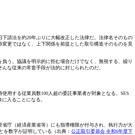
は、旧下請法を約20年ぶりに大幅改正した法律だ。法律名そのもの
称変更ではなく、上下関係を前提とした取引構造そのものを見
を負う。協議を明示的に拒む場合だけでなく、無視する、繰り
そんな従来の常套手段が法的に封じられたのだ。
用する従業員数100人超の委託事業者が対象となる。SES
象に入ることになる。
管省庁（経済産業省等）にも指導権限が付与され、執行力が大
ことを数字が証明している（出典：
公正取引委員会 令和6年度下