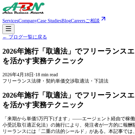
Services
Company
Case Studies
Blog
Careers
ご相談
← ブログ一覧に戻る
2026年施行「取適法」でフリーラン
を活かす実務テクニック
2026年4月18日
·
18 min read
フリーランス
法律・契約
単価交渉
取適法・下請法
2026年施行「取適法」でフリーラン
を活かす実務テクニック
「来期から単価5万円下げます」――エージェント経由で稼働
小受託取引適正化法）の施行により、発注者が一方的に報酬額
リーランスには「二重の法的シールド」がある。本記事では