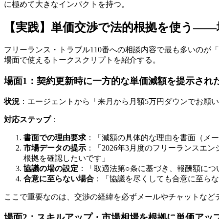
に極めて大きなインパクトを持つ。
【実践】単価交渉で法的根拠を使う――
フリーランス・トラブル110番への相談内容で最も多いのが「
場面で使えるトークスクリプトを紹介する。
場面1：契約更新時に一方的な単価減額を提示され
状況
：エージェントから「来月から月額5万円ダウンでお願
対応ステップ
：
書面での理由要求
：「減額の具体的な理由を書面（メー
市場データの提示
：「2026年3月度のフリーランスエン
根拠を確認したいです」
協議の場の設定
：「取適法第○条に基づき、報酬額につ
合意に至らない場合
：「協議を尽くしても合意に至らない
ここで重要なのは、交渉の経緯を必ずメールやチャットなど
場面2：スキルアップ・市場相場を根拠に単価アッ