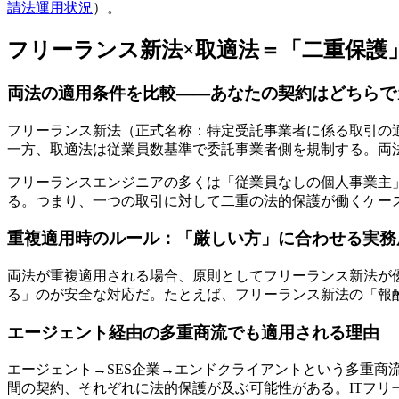
請法運用状況
）。
フリーランス新法×取適法＝「二重保護
両法の適用条件を比較――あなたの契約はどちらで
フリーランス新法（正式名称：特定受託事業者に係る取引の適
一方、取適法は従業員数基準で委託事業者側を規制する。両
フリーランスエンジニアの多くは「従業員なしの個人事業主」
る。つまり、一つの取引に対して二重の法的保護が働くケー
重複適用時のルール：「厳しい方」に合わせる実務
両法が重複適用される場合、原則としてフリーランス新法が
る」のが安全な対応だ。たとえば、フリーランス新法の「報
エージェント経由の多重商流でも適用される理由
エージェント→SES企業→エンドクライアントという多重
間の契約、それぞれに法的保護が及ぶ可能性がある。ITフリー