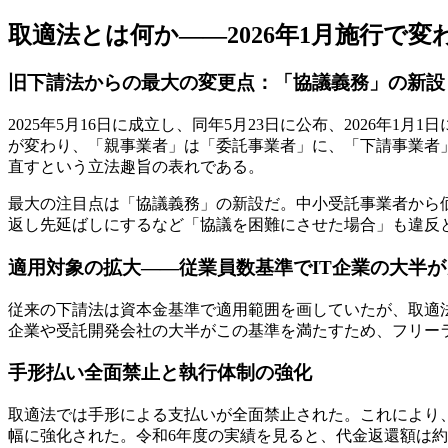
取適法とは何か――2026年1月施行で
旧下請法からの最大の変更点：「協議義務」の新設
2025年5月16日に成立し、同年5月23日に公布、2026
が変わり、「親事業者」は「委託事業者」に、「下請事業者
直すという立法趣旨の表れである。
最大の注目点は「協議義務」の新設だ。中小受託事業者から
返し先延ばしにするなど「協議を困難にさせた場合」も違反
適用対象の拡大――従業員数基準でIT企業の大半
従来の下請法は資本金基準で適用範囲を画していたが、取適法
企業や受託開発会社の大半がこの基準を満たすため、フリー
手形払い全面禁止と執行体制の強化
取適法では手形による支払いが全面禁止された。これにより
幅に強化された。令和6年度の実績を見ると、代金返還額は約1