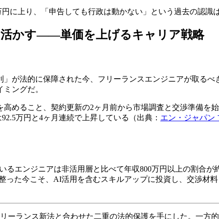
79万円に上り、「申告しても行政は動かない」という過去の認識
に活かす――単価を上げるキャリア戦略
利」が法的に保障された今、フリーランスエンジニアが取るべ
イミングだ。
高めること、契約更新の2ヶ月前から市場調査と交渉準備を始め
92.5万円と4ヶ月連続で上昇している（出典：
エン・ジャパン
ているエンジニアは非活用層と比べて年収800万円以上の割合が約2
整った今こそ、AI活用を含むスキルアップに投資し、交渉材
はフリーランス新法と合わせた二重の法的保護を手にした。一方