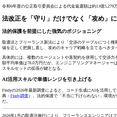
令和6年度の公正取引委員会による代金返還額は約13億5,2
法改正を「守り」だけでなく「攻め」
法的保護を前提にした強気のポジショニング
取適法とフリーランス新法により「交渉のテーブルにつく権
値を正しく把握し直し、攻めのキャリア戦略を立てるべきタ
具体的には、複数のエージェントや直契約を併用して交渉力を
額平均単価は78.0万円だが、エンジニアリングマネージャーは
スキルセットの拡張が鍵となる。
AI活用スキルで単価レンジを引き上げる
Findyの2026年最新調査によると、コード生成にAIを活用し
典：
Findy調査
）。法的保護で「不当に下げられない」環境が
だ。
2026年1月の取適法施行により、フリーランスエンジニア