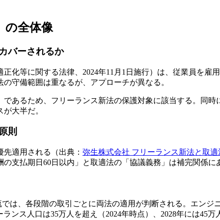
」の全体像
カバーされるか
正化等に関する法律、2024年11月1日施行）は、従業員を
法の守備範囲は重なるが、アプローチが異なる。
であるため、フリーランス新法の保護対象に該当する。同時に
スが大半だ。
原則
優先適用される（出典：
弥生株式会社 フリーランス新法と取適
酬の支払期日60日以内」と取適法の「協議義務」は補完関係に
商流では、各段階の取引ごとに両法の適用が判断される。エンジ
ランス人口は35万人を超え（2024年時点）、2028年には4