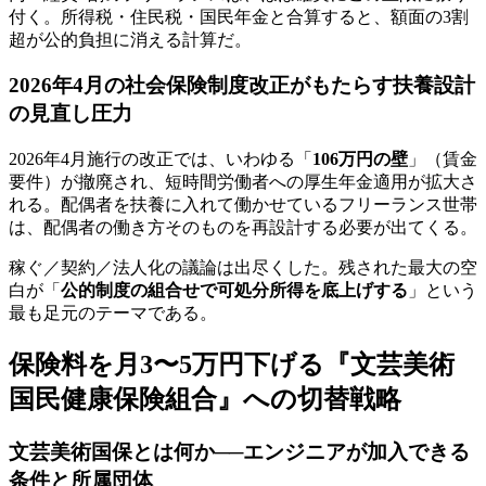
付く。所得税・住民税・国民年金と合算すると、額面の3割
超が公的負担に消える計算だ。
2026年4月の社会保険制度改正がもたらす扶養設計
の見直し圧力
2026年4月施行の改正では、いわゆる「
106万円の壁
」（賃金
要件）が撤廃され、短時間労働者への厚生年金適用が拡大さ
れる。配偶者を扶養に入れて働かせているフリーランス世帯
は、配偶者の働き方そのものを再設計する必要が出てくる。
稼ぐ／契約／法人化の議論は出尽くした。残された最大の空
白が「
公的制度の組合せで可処分所得を底上げする
」という
最も足元のテーマである。
保険料を月3〜5万円下げる『文芸美術
国民健康保険組合』への切替戦略
文芸美術国保とは何か──エンジニアが加入できる
条件と所属団体