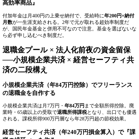
高効率商品』
付加年金は月400円の上乗せ納付で、受給時に
年200円×納付
月数
が一生涯支給される。2年で元が取れる超効率制度だ
が、国民年金基金と併用不可なので注意。基金を選ばないな
ら必ず申し込むべき制度だ。
退職金プール × 法人化前夜の資金留保
──小規模企業共済 × 経営セーフティ共
済の二段構え
小規模企業共済（年84万円控除）でフリーランス
の退職金を自作する
小規模企業共済は月7万円・
年84万円
まで全額所得控除。廃
業時・65歳以上の受取で
退職所得課税
となり、出口でも優遇
される。課税所得900万円層なら年28万円超の節税効果。
経営セーフティ共済（年240万円損金算入）で『課