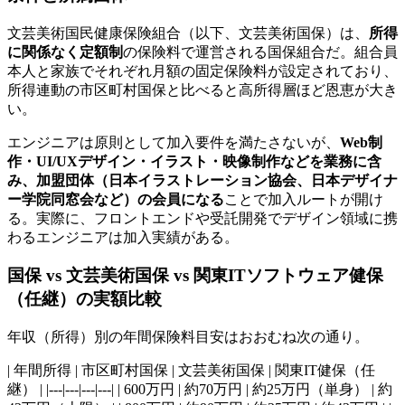
文芸美術国民健康保険組合（以下、文芸美術国保）は、
所得
に関係なく定額制
の保険料で運営される国保組合だ。組合員
本人と家族でそれぞれ月額の固定保険料が設定されており、
所得連動の市区町村国保と比べると高所得層ほど恩恵が大き
い。
エンジニアは原則として加入要件を満たさないが、
Web制
作・UI/UXデザイン・イラスト・映像制作などを業務に含
み、加盟団体（日本イラストレーション協会、日本デザイナ
ー学院同窓会など）の会員になる
ことで加入ルートが開け
る。実際に、フロントエンドや受託開発でデザイン領域に携
わるエンジニアは加入実績がある。
国保 vs 文芸美術国保 vs 関東ITソフトウェア健保
（任継）の実額比較
年収（所得）別の年間保険料目安はおおむね次の通り。
| 年間所得 | 市区町村国保 | 文芸美術国保 | 関東IT健保（任
継） | |---|---|---|---| | 600万円 | 約70万円 | 約25万円（単身） | 約