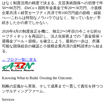
はなく制度活用の精度で決まる。文芸美術国保への切替で年
50〜80万円、iDeCo＋国民年金基金で年20〜30万円、小規模
企業共済＋経営セーフティ共済で年100万円超の節税・繰延
べ──これらは特別なノウハウではなく、知っているか／手
続きしたかの差でしかない。
2026年4月の制度改正を機に、独立2〜5年目の今こそ公的セ
ーフティネットを再設計し、法人化前夜までの『資金留保 ×
退職金プール × 節税』を確立しよう。最初の一歩は、所属
可能な国保組合の確認と小規模企業共済の資料請求から始ま
る。
← ブログ一覧に戻る
Knowing What to Build. Owning the Outcome.
戦略の定義から実装、そして成果まで一貫して責任を持つコ
ンサルティングファーム。
Services