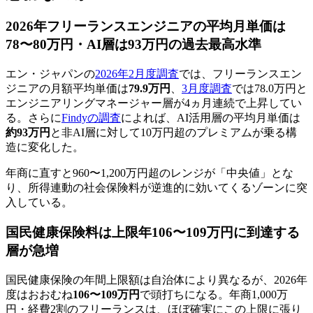
2026年フリーランスエンジニアの平均月単価は
78〜80万円・AI層は93万円の過去最高水準
エン・ジャパンの
2026年2月度調査
では、フリーランスエン
ジニアの月額平均単価は
79.9万円
、
3月度調査
では78.0万円と
エンジニアリングマネージャー層が4ヵ月連続で上昇してい
る。さらに
Findyの調査
によれば、AI活用層の平均月単価は
約93万円
と非AI層に対して10万円超のプレミアムが乗る構
造に変化した。
年商に直すと960〜1,200万円超のレンジが「中央値」とな
り、所得連動の社会保険料が逆進的に効いてくるゾーンに突
入している。
国民健康保険料は上限年106〜109万円に到達する
層が急増
国民健康保険の年間上限額は自治体により異なるが、2026年
度はおおむね
106〜109万円
で頭打ちになる。年商1,000万
円・経費2割のフリーランスは、ほぼ確実にこの上限に張り