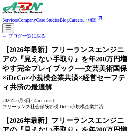
Services
Company
Case Studies
Blog
Careers
ご相談
← ブログ一覧に戻る
【2026年最新】フリーランスエンジニ
アの『見えない手取り』を年200万円増
やす完全プレイブック──文芸美術国保
×iDeCo×小規模企業共済×経営セーフテ
ィ共済の最適解
2026年6月8日
·
14 min read
フリーランス
社会保険
節税
iDeCo
小規模企業共済
【2026年最新】フリーランスエンジニ
アの『見えない手取り』を年200万円増