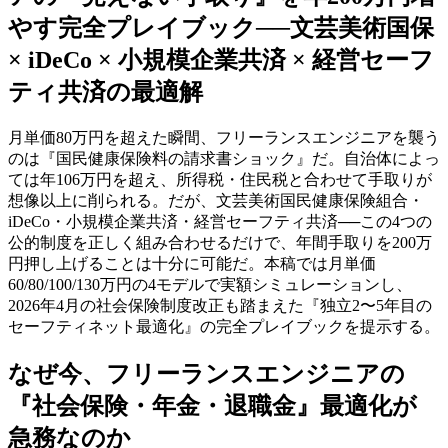
やす完全プレイブック──文芸美術国保
× iDeCo × 小規模企業共済 × 経営セーフ
ティ共済の最適解
月単価80万円を超えた瞬間、フリーランスエンジニアを襲う
のは『国民健康保険料の請求書ショック』だ。自治体によっ
ては年106万円を超え、所得税・住民税と合わせて手取りが
想像以上に削られる。だが、文芸美術国民健康保険組合・
iDeCo・小規模企業共済・経営セーフティ共済──この4つの
公的制度を正しく組み合わせるだけで、年間手取りを200万
円押し上げることは十分に可能だ。本稿では月単価
60/80/100/130万円の4モデルで実額シミュレーションし、
2026年4月の社会保険制度改正も踏まえた『独立2〜5年目の
セーフティネット最適化』の完全プレイブックを提示する。
なぜ今、フリーランスエンジニアの
『社会保険・年金・退職金』最適化が
急務なのか