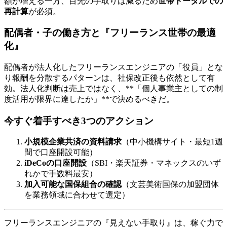
額が増える一方、目先の手取りは減るため
世帯トータルでの
再計算
が必須。
配偶者・子の働き方と『フリーランス世帯の最適
化』
配偶者が法人化したフリーランスエンジニアの「役員」とな
り報酬を分散するパターンは、社保改正後も依然として有
効。法人化判断は売上ではなく、**「個人事業主としての制
度活用が限界に達したか」**で決めるべきだ。
今すぐ着手すべき3つのアクション
小規模企業共済の資料請求
（中小機構サイト・最短1週
間で口座開設可能）
iDeCoの口座開設
（SBI・楽天証券・マネックスのいず
れかで手数料最安）
加入可能な国保組合の確認
（文芸美術国保の加盟団体
を業務領域に合わせて選定）
フリーランスエンジニアの『見えない手取り』は、稼ぐ力で