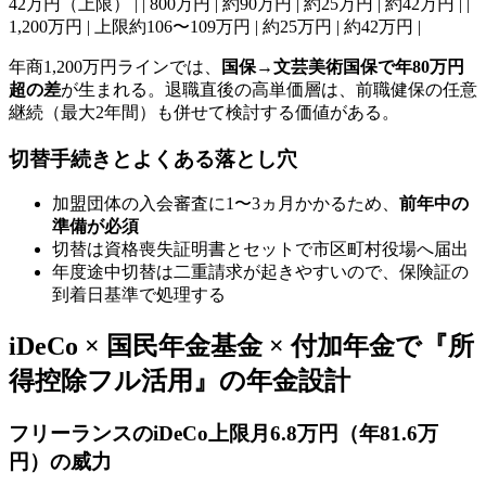
42万円（上限） | | 800万円 | 約90万円 | 約25万円 | 約42万円 | |
1,200万円 | 上限約106〜109万円 | 約25万円 | 約42万円 |
年商1,200万円ラインでは、
国保→文芸美術国保で年80万円
超の差
が生まれる。退職直後の高単価層は、前職健保の任意
継続（最大2年間）も併せて検討する価値がある。
切替手続きとよくある落とし穴
加盟団体の入会審査に1〜3ヵ月かかるため、
前年中の
準備が必須
切替は資格喪失証明書とセットで市区町村役場へ届出
年度途中切替は二重請求が起きやすいので、保険証の
到着日基準で処理する
iDeCo × 国民年金基金 × 付加年金で『所
得控除フル活用』の年金設計
フリーランスのiDeCo上限月6.8万円（年81.6万
円）の威力