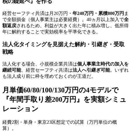
税の繰延べ』を作る
経営セーフティ共済は月20万円・
年240万円・累積800万円
ま
で全額損金（個人事業主は必要経費）。40ヵ月以上加入で
全
額返戻
されるため、利益が大きく出た年に積み増し、低所得
年に解約することで実効税率を平準化できる。
法人化タイミングを見据えた解約・引継ぎ・受取
戦略
法人化する場合、小規模企業共済は
個人事業主時代の加入を
継続可能
、経営セーフティ共済は
法人へ引継ぎ可能
。いずれ
も法人成り前に枠を埋めておくのが王道だ。
月単価60/80/100/130万円の4モデルで
『年間手取り差200万円』を実額シミュ
レーション
経費2割・単身・東京23区想定での試算（万円単位の概
算）。