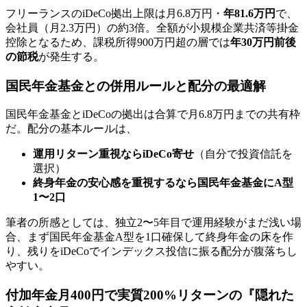
フリーランスのiDeCo拠出上限は月6.8万円・
年81.6万円
で、
会社員（月2.3万円）の約3倍。全額が小規模企業共済等掛金
控除となるため、課税所得900万円超の層では
年30万円前後
の節税
が発生する。
国民年金基金との併用ルールと配分の最適解
国民年金基金とiDeCoの拠出は合算で月6.8万円までの共有枠
だ。配分の基本ルールは、
運用リターン重視ならiDeCo寄せ
（自分で投資信託を
選択）
終身年金の安心感を重視するなら国民年金基金にA型
1〜2口
筆者の所感としては、独立2〜5年目で運用経験がまだ浅い場
合、まず国民年金基金A型を1口確保して終身年金の床を作
り、残りをiDeCoでインデックス投信に振る配分が腹落ちし
やすい。
付加年金月400円で実質200%リターンの『隠れた