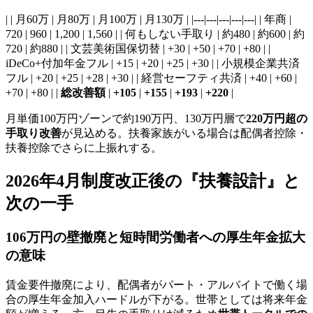
| | 月60万 | 月80万 | 月100万 | 月130万 | |---|---|---|---|---| | 年商 |
720 | 960 | 1,200 | 1,560 | | 何もしない手取り | 約480 | 約600 | 約
720 | 約880 | | 文芸美術国保切替 | +30 | +50 | +70 | +80 | |
iDeCo+付加年金フル | +15 | +20 | +25 | +30 | | 小規模企業共済
フル | +20 | +25 | +28 | +30 | | 経営セーフティ共済 | +40 | +60 |
+70 | +80 | |
総改善額
|
+105
|
+155
|
+193
|
+220
|
月単価100万円ゾーンで約190万円、130万円層で
220万円超の
手取り改善
が見込める。扶養家族がいる場合は配偶者控除・
扶養控除でさらに上振れする。
2026年4月制度改正後の『扶養設計』と
次の一手
106万円の壁撤廃と短時間労働者への厚生年金拡大
の意味
賃金要件撤廃により、配偶者がパート・アルバイトで働く場
合の厚生年金加入ハードルが下がる。世帯としては将来年金