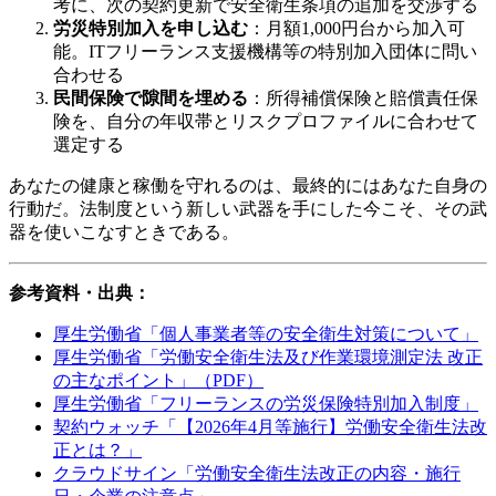
考に、次の契約更新で安全衛生条項の追加を交渉する
労災特別加入を申し込む
：月額1,000円台から加入可
能。ITフリーランス支援機構等の特別加入団体に問い
合わせる
民間保険で隙間を埋める
：所得補償保険と賠償責任保
険を、自分の年収帯とリスクプロファイルに合わせて
選定する
あなたの健康と稼働を守れるのは、最終的にはあなた自身の
行動だ。法制度という新しい武器を手にした今こそ、その武
器を使いこなすときである。
参考資料・出典：
厚生労働省「個人事業者等の安全衛生対策について」
厚生労働省「労働安全衛生法及び作業環境測定法 改正
の主なポイント」（PDF）
厚生労働省「フリーランスの労災保険特別加入制度」
契約ウォッチ「【2026年4月等施行】労働安全衛生法改
正とは？」
クラウドサイン「労働安全衛生法改正の内容・施行