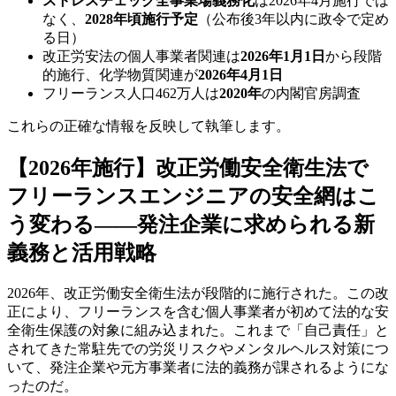
ストレスチェック全事業場義務化
は2026年4月施行では
なく、
2028年頃施行予定
（公布後3年以内に政令で定め
る日）
改正労安法の個人事業者関連は
2026年1月1日
から段階
的施行、化学物質関連が
2026年4月1日
フリーランス人口462万人は
2020年
の内閣官房調査
これらの正確な情報を反映して執筆します。
【2026年施行】改正労働安全衛生法で
フリーランスエンジニアの安全網はこ
う変わる――発注企業に求められる新
義務と活用戦略
2026年、改正労働安全衛生法が段階的に施行された。この改
正により、フリーランスを含む個人事業者が初めて法的な安
全衛生保護の対象に組み込まれた。これまで「自己責任」と
されてきた常駐先での労災リスクやメンタルヘルス対策につ
いて、発注企業や元方事業者に法的義務が課されるようにな
ったのだ。