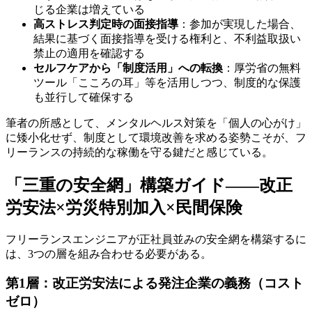
じる企業は増えている
高ストレス判定時の面接指導
：参加が実現した場合、
結果に基づく面接指導を受ける権利と、不利益取扱い
禁止の適用を確認する
セルフケアから「制度活用」への転換
：厚労省の無料
ツール「こころの耳」等を活用しつつ、制度的な保護
も並行して確保する
筆者の所感として、メンタルヘルス対策を「個人の心がけ」
に矮小化せず、制度として環境改善を求める姿勢こそが、フ
リーランスの持続的な稼働を守る鍵だと感じている。
「三重の安全網」構築ガイド――改正
労安法×労災特別加入×民間保険
フリーランスエンジニアが正社員並みの安全網を構築するに
は、3つの層を組み合わせる必要がある。
第1層：改正労安法による発注企業の義務（コスト
ゼロ）