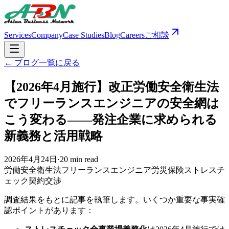
Services
Company
Case Studies
Blog
Careers
ご相談
← ブログ一覧に戻る
【2026年4月施行】改正労働安全衛生法
でフリーランスエンジニアの安全網は
こう変わる――発注企業に求められる
新義務と活用戦略
2026年4月24日
·
20 min read
労働安全衛生法
フリーランスエンジニア
労災保険
ストレスチ
ェック
契約交渉
調査結果をもとに記事を執筆します。いくつか重要な事実確
認ポイントがあります：