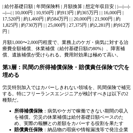
| 給付基礎日額 | 年間保険料 | 月額換算 | 想定年収目安 | |---|---|-
--|---| | 10,000円 | 10,950円 | 約913円 | 約365万円 | | 16,000円 |
17,520円 | 約1,460円 | 約584万円 | | 20,000円 | 21,900円 | 約
1,825円 | 約730万円 | | 25,000円 | 27,375円 | 約2,281円 | 約912万
円 |
月額1,000〜2,000円程度で、業務上のケガ・病気に対する治
療費全額補償、休業補償（給付基礎日額の80%）、障害補
償、遺族補償が受けられる。費用対効果は極めて高い。
第3層：民間の所得補償保険・賠償責任保険で穴を
埋める
労災特別加入ではカバーしきれない領域を、民間保険で補完
する。特にフリーランスエンジニアが検討すべきは以下の2
種類だ。
所得補償保険
：病気やケガで稼働できない期間の収入
を補償。労災の休業補償は給付基礎日額ベースのた
め、実際の報酬との差額をカバーする役割を果たす
賠償責任保険
：納品物の瑕疵や情報漏洩等で発注企業