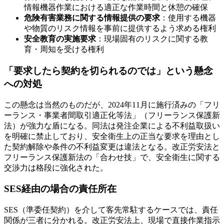
情報機器作業における適正な作業時間と休憩の確保
危険有害業務に関する情報提供の要求
：使用する機器
や物質のリスク情報を事前に提供するよう求める権利
安全教育の実施要求
：現場固有のリスクに関する教
育・周知を受ける権利
「要求したら契約を切られるのでは」という懸念
への対処
この懸念は当然のものだが、2024年11月に施行済みの「フリ
ーランス・事業者間取引適正化等法」（フリーランス保護新
法）が強力な盾になる。同法は発注企業による不利益取扱い
を明確に禁止しており、安全衛生上の正当な要求を理由とし
た契約解除や条件の不利益変更は違法となる。改正労安法と
フリーランス保護新法の「合わせ技」で、安全衛生に関する
交渉力は格段に強化された。
SES経由の場合の責任所在
SES（準委任契約）を介して客先常駐するケースでは、責任
関係が三者に分かれる。改正労安法上、現場で直接作業指示