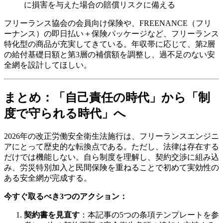
に損害を与えた場合の賠償リスクに備える
フリーランス協会の会員向け保険や、FREENANCE（フリ
ーナンス）の即日払い＋保険パッケージなど、フリーランス
特化型の商品が充実してきている。年収帯に応じて、第2層
の給付基礎日額と第3層の補償額を調整し、過不足のない安
全網を設計してほしい。
まとめ：「自己責任の時代」から「制
度で守られる時代」へ
2026年の改正労働安全衛生法施行は、フリーランスエンジニ
アにとって歴史的な転換点である。ただし、法律は存在する
だけでは機能しない。自ら制度を理解し、契約交渉に組み込
み、労災特別加入と民間保険を重ねることで初めて実効性の
ある安全網が完成する。
今すぐ取るべき3つのアクション：
契約書を見直す
：本記事の5つの条項テンプレートを参